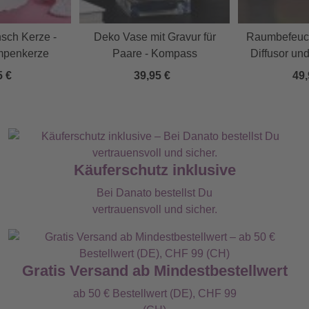
sch Kerze -
Deko Vase mit Gravur für
Raumbefeuch
mpenkerze
Paare - Kompass
Diffusor un
5 €
39,95 €
49,
Käuferschutz inklusive
Bei Danato bestellst Du
vertrauensvoll und sicher.
Gratis Versand ab Mindestbestellwert
ab 50 € Bestellwert (DE), CHF 99