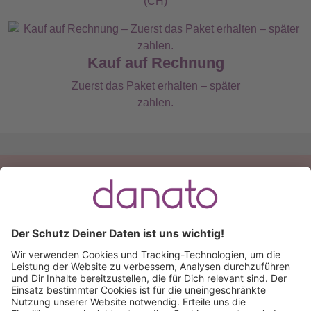
(CH)
Kauf auf Rechnung
Zuerst das Paket erhalten – später
zahlen.
Du hast eine Frage?
Ruf an:
+49 (0) 511 51 56 0300
oder
schreib uns eine
E-Mail
.
Käuferschutz inklusive
Kauf auf Rechnung