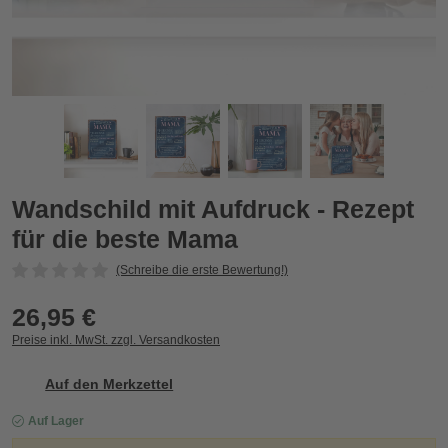
Wandschild mit Aufdruck - Rezept für die beste Mama
W
Zurück
Vor
Wandschild mit Aufdruck - Rezept
für die beste Mama
(Schreibe die erste Bewertung!)
26,95 €
Preise inkl. MwSt. zzgl. Versandkosten
Auf den Merkzettel
Auf Lager