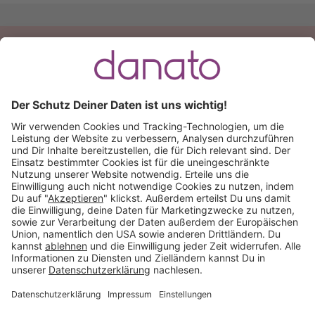
Du hast eine Frage?
Ruf an:
+49 (0) 511 51 56 0300
oder
schreib uns eine
E-Mail
.
Käuferschutz inklusive
Kauf auf Rechnung
Mitglied im:
Deutschland