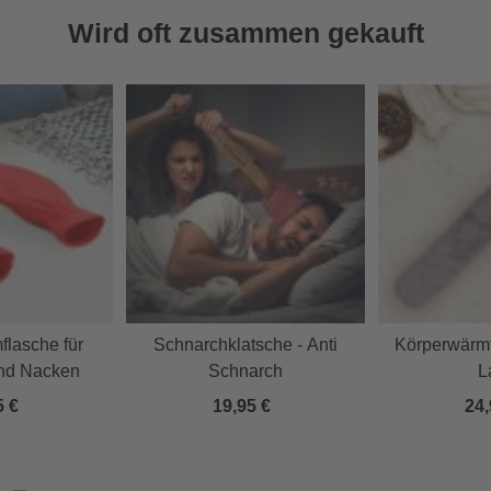
Wird oft zusammen gekauft
lasche für
Schnarchklatsche - Anti
Körperwärmf
und Nacken
Schnarch
L
5 €
19,95 €
24,