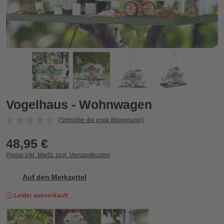
Vogelhaus - Wohnwagen
V
Zurück
Vor
Vogelhaus - Wohnwagen
(Schreibe die erste Bewertung!)
48,95 €
Preise inkl. MwSt. zzgl. Versandkosten
Auf den Merkzettel
Leider ausverkauft