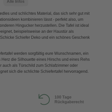
Alle Infos
 edles und schlichtes Material, das sich sehr gut mit
ionsideen kombinieren lässt - perfekt also, um
nderen Hingucker herzustellen. Die Tafel ist ideal
eeignet, beispielsweise an der Haustür als
Schicke Schiefer Deko und ein schönes Geschenk
efertafel werden sorgfältig eure Wunschnamen, ein
 Herz die Silhouette eines Hirschs und eines Rehs
er auch als Türschild zum Schlafzimmer oder
et sich die schlichte Schiefertafel hervorragend.
100 Tage
Rückgaberecht