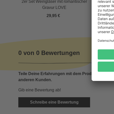
mit
2er Set Weingläser mit romantischer
G
Gravur LOVE
29,95 €
0 von 0 Bewertungen
Teile Deine Erfahrungen mit dem Produkt mit
anderen Kunden.
Gib eine Bewertung ab!
Schreibe eine Bewertung