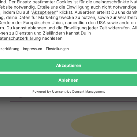
esprächsstoff - Liebe
Herz Liebesschloss - Schl
Paare
26,95 €
25,99 €
Das sagen unsere Kunden
Keine Bewertungen gefunden. Lass uns wissen, wie