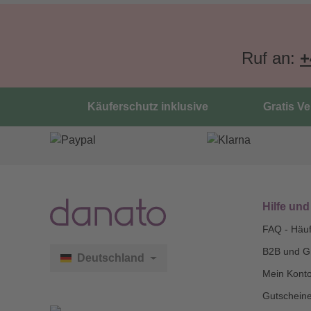
Ruf an:
+
Käuferschutz inklusive
Gratis V
Hilfe und
FAQ - Häuf
B2B und G
Deutschland
Mein Kont
Gutscheine