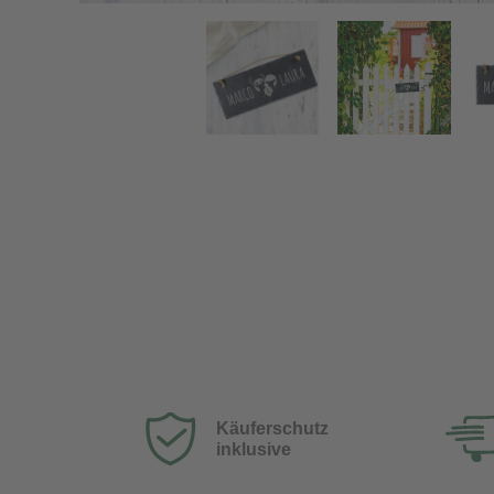
Schiefertafel mit Gravur - Hirsch & Reh - Personalisie
Käuferschutz
inklusive