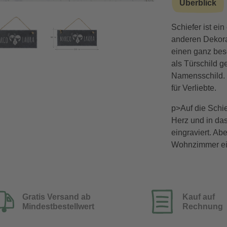
Überblick
rt
Schiefer ist ein
anderen Dekorat
einen ganz beso
als Türschild g
Namensschild. 
für Verliebte.
p>Auf die Schi
Herz und in das
eingraviert. Ab
Wohnzimmer eign
Gratis Versand ab
Kauf auf
Mindestbestellwert
Rechnung