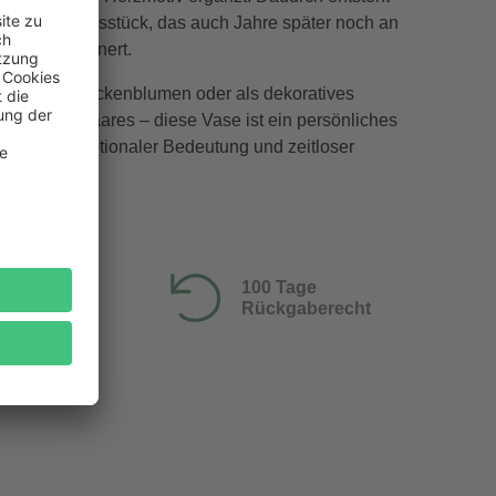
es Erinnerungsstück, das auch Jahre später noch an
ren Tag erinnert.
n Blumen, Trockenblumen oder als dekoratives
ause des Paares – diese Vase ist ein persönliches
enk mit emotionaler Bedeutung und zeitloser
100 Tage
Rückgaberecht