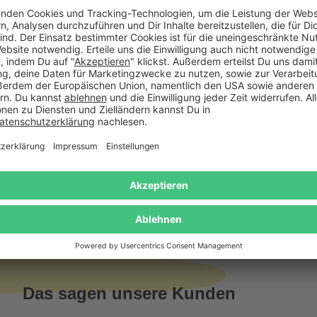
ein individuell
diesen besonde
Ob mit frische
Element im Zuh
Hochzeitsgesch
Eleganz.
Gratis Versand ab
Kauf auf
Mindestbestellwert
Rechnung
Das sagen unsere Kunden