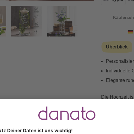
Käufersch
Vorwärts
Überblick
Personalisie
Individuelle
Elegante run
Die Hochzeit i
Liebe, Erinner
personalisierte
Augenblick auf 
mit den Namen 
und mit einem 