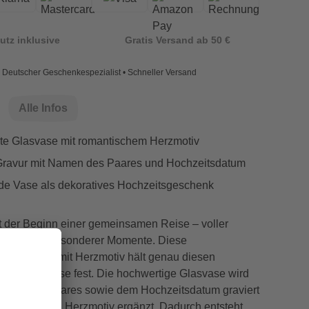
utz inklusive
Gratis Versand ab 50 €
Deutscher Geschenkespezialist • Schneller Versand
Alle Infos
rte Glasvase mit romantischem Herzmotiv
 Gravur mit Namen des Paares und Hochzeitsdatum
de Vase als dekoratives Hochzeitsgeschenk
st der Beginn einer gemeinsamen Reise – voller
ungen und besonderer Momente. Diese
 runde Vase mit Herzmotiv hält genau diesen
stilvolle Weise fest.
Die hochwertige Glasvase wird
des Brautpaares sowie dem Hochzeitsdatum graviert
romantischen Herzmotiv ergänzt. Dadurch entsteht