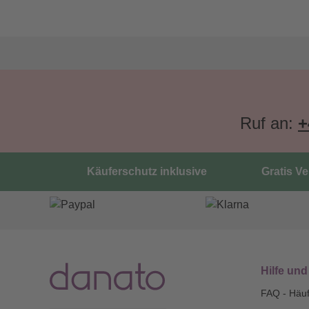
Ruf an:
+
Käuferschutz inklusive
Gratis V
Hilfe und
FAQ - Häuf