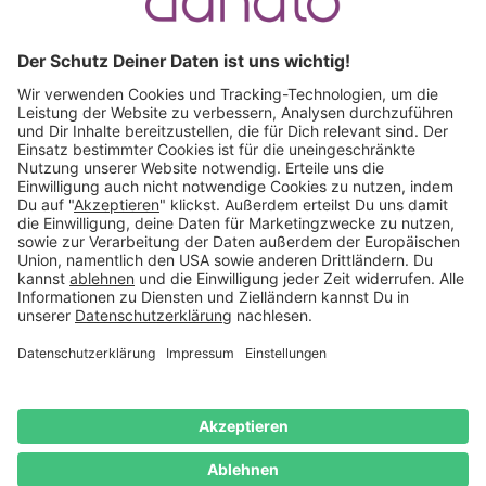
Ruf an:
+49 (0) 511 51 56 0300
oder
schreib uns eine
E-Mail
.
Käuferschutz inklusive
Kauf auf Rechnung
Mitglied im:
Deutschland
Impressum
Datenschutz
Widerrufsrecht
AGB
Vertrag
widerrufen