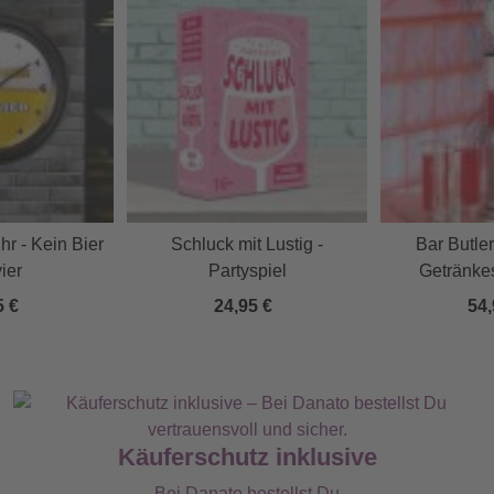
r - Kein Bier
Schluck mit Lustig -
Bar Butler
vier
Partyspiel
Getränke
Zap
5 €
24,95 €
54,
Käuferschutz inklusive
Bei Danato bestellst Du