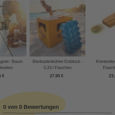
agnet - Baum
Bierkastenkühler Eisblock -
Kronkorke
nkorken
0,33 l Flaschen
Flasch
5 €
27,95 €
23,
0 von 0 Bewertungen