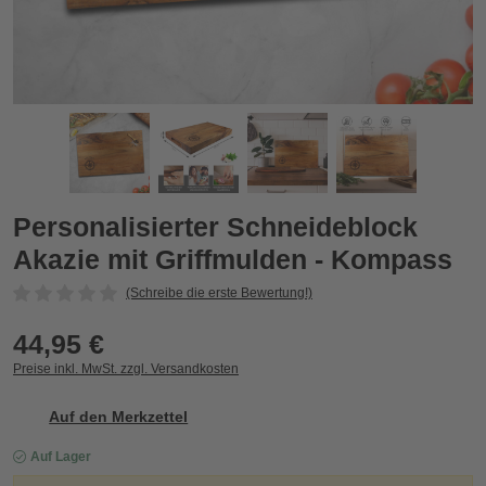
 Kompass
Personalisierter Schneideblock Akazie mit Griffmulden - Kom
P
Zurück
Vor
Personalisierter Schneideblock
Akazie mit Griffmulden - Kompass
(Schreibe die erste Bewertung!)
44,95 €
Preise inkl. MwSt. zzgl. Versandkosten
Auf den Merkzettel
Auf Lager