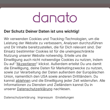
Du hast eine Frage?
Ruf an:
+49 (0) 511 51 56 0300
oder
schreib uns eine
E-Mail
.
Käuferschutz inklusive
Kauf auf Rechnung
Mitglied im:
Deutschland