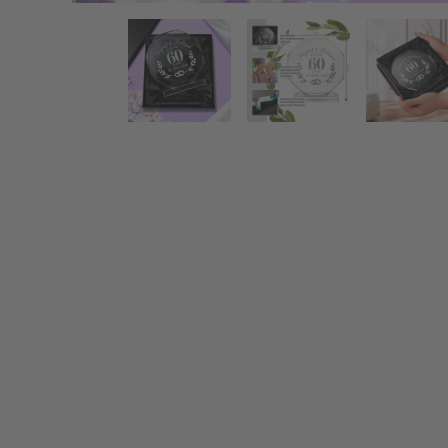
Personalisierter Glaspokal mit Facettenschliff zur D
Zurück