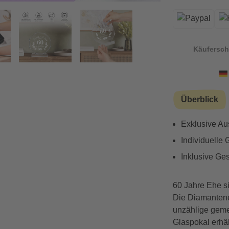
iamanthochzeit
Vorwärts
Käufersch
Überblick
Exklusive Au
Individuelle
Inklusive Ge
60 Jahre Ehe s
Die Diamantene 
unzählige geme
Glaspokal erhä