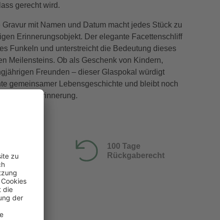
ass gerecht wird.
le Gravur mit Namen und Datum macht jedes Stück zu
igen Erinnerungsobjekt. Der elegante Facettenschliff
dles Funkeln und unterstreicht die Bedeutung dieses
n Meilensteins. Ob als Geschenk von Kindern,
ngjährigen Freunden – dieser Glaspokal würdigt
te gemeinsamer Lebensgeschichte und bleibt noch
e wertvolle Erinnerung.
100 Tage
Rückgaberecht