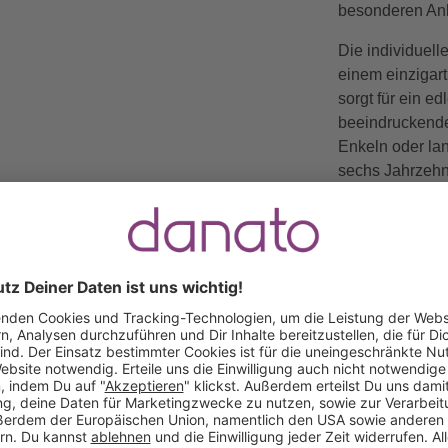
besonderen Anl
Die individuel
einem einzigart
sorgt für ein e
beeindruckende
Enkeln oder la
sechs Jahrzehn
viele Jahre ein
Gratis Versand ab
Kauf auf
Mindestbestellwert
Rechnung