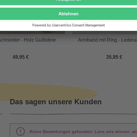
schneider - Holz Guillotine
Armband mit Ring - Leder
49,95 €
35,95 €
Das sagen unsere Kunden
Keine Bewertungen gefunden. Lass uns wissen, wie