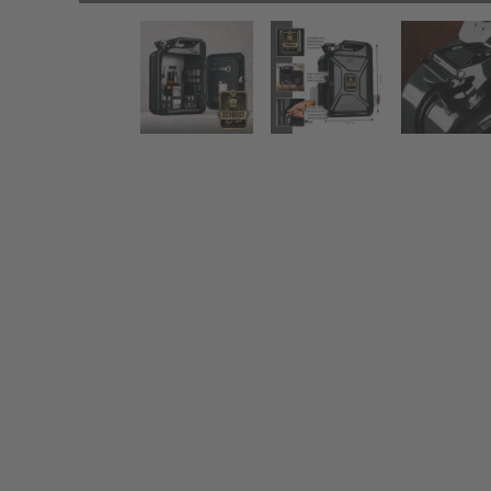
Personalisierte Kanisterbar mit 8-teiligem Zubehör -
Zurück