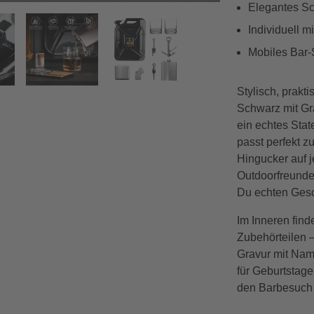
Elegantes Sch
 Schwarz
Individuell m
Vorwärts
Mobiles Bar-
Stylisch, prakti
Schwarz mit Gra
ein echtes Sta
passt perfekt z
Hingucker auf j
Outdoorfreunde 
Du echten Ges
Im Inneren find
Zubehörteilen –
Gravur mit Nam
für Geburtstage
den Barbesuch 