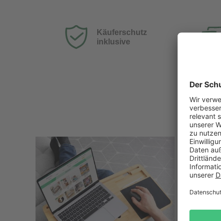
Käuferschutz
inklusive