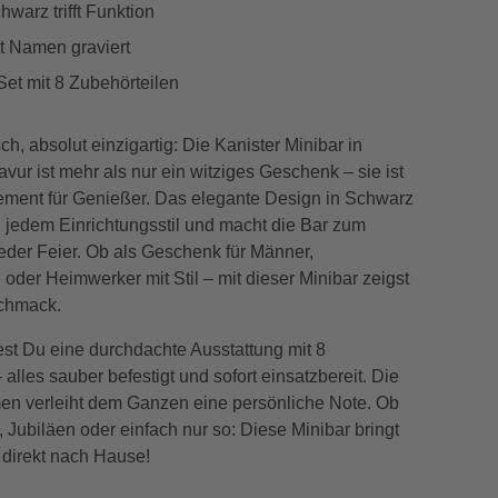
warz trifft Funktion
it Namen graviert
Set mit 8 Zubehörteilen
sch, absolut einzigartig: Die Kanister Minibar in
vur ist mehr als nur ein witziges Geschenk – sie ist
tement für Genießer. Das elegante Design in Schwarz
u jedem Einrichtungsstil und macht die Bar zum
eder Feier. Ob als Geschenk für Männer,
oder Heimwerker mit Stil – mit dieser Minibar zeigst
chmack.
est Du eine durchdachte Ausstattung mit 8
 alles sauber befestigt und sofort einsatzbereit. Die
en verleiht dem Ganzen eine persönliche Note. Ob
, Jubiläen oder einfach nur so: Diese Minibar bringt
direkt nach Hause!