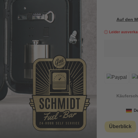
Auf den M
Leider ausverka
Käufersch
De
Überblick