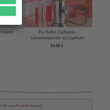
armband
Bar Butler Zapfsäule -
Getränkespender mit Zapfhahn
54,95 €
 Du das Produkt findest!