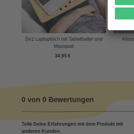
2in1 Laptoptisch mit Tablethalter und
Alles
Mauspad
34,95 €
0 von 0 Bewertungen
Teile Deine Erfahrungen mit dem Produkt mit
anderen Kunden.