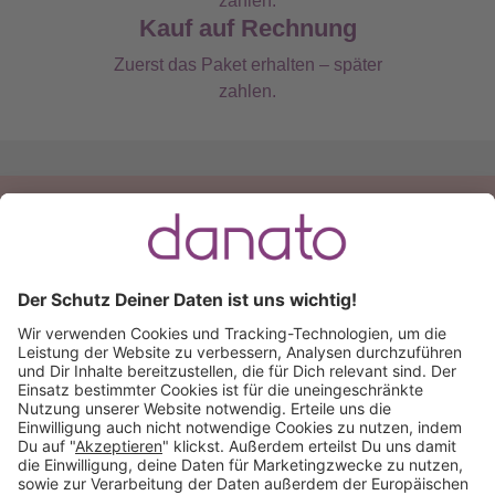
Kauf auf Rechnung
Zuerst das Paket erhalten – später
zahlen.
Du hast eine Frage?
Ruf an:
+49 (0) 511 51 56 0300
oder
schreib uns eine
E-Mail
.
Käuferschutz inklusive
Kauf auf Rechnung