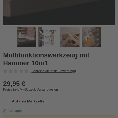
Multifunktionswerkzeug mit Hammer 10in1
M
Zurück
Vor
Multifunktionswerkzeug mit
Hammer 10in1
(Schreibe die erste Bewertung!)
29,95 €
Preise inkl. MwSt. zzgl. Versandkosten
Auf den Merkzettel
Auf Lager