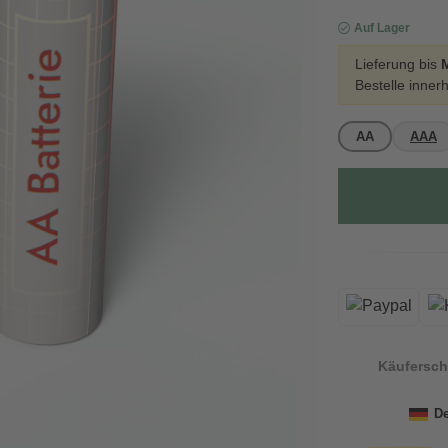
Auf Lager
Lieferung bis
Bestelle inner
AA
AAA
Käufersch
De