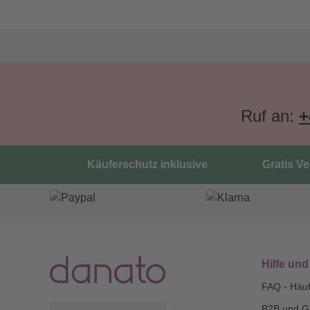
Ruf an:
+
Käuferschutz inklusive
Gratis V
Hilfe und
FAQ - Häuf
B2B und G