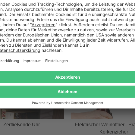
Wird oft zusammen gekauft
Zerfließende Uhr
Elektrischer Weinöffner - Pr
Korkenzieher