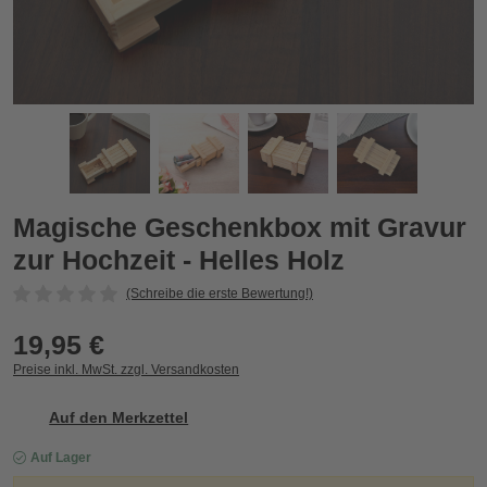
Holz
Magische Geschenkbox mit Gravur zur Hochzeit - Helles Hol
M
Zurück
Vor
Magische Geschenkbox mit Gravur
zur Hochzeit - Helles Holz
(Schreibe die erste Bewertung!)
19,95 €
Preise inkl. MwSt. zzgl. Versandkosten
Auf den Merkzettel
Auf Lager