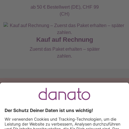
ab 50 € Bestellwert (DE), CHF 99
(CH)
Kauf auf Rechnung
Zuerst das Paket erhalten – später
zahlen.
Du hast eine Frage?
Ruf an:
+49 (0) 511 51 56 0300
oder
schreib uns eine
E-Mail
.
Käuferschutz inklusive
Kauf auf Rechnung