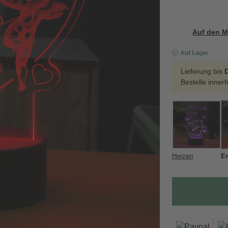
Auf den M
Auf Lager
Lieferung bis
D
Bestelle inner
Herzen
E