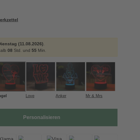
erkzettel
ienstag (11.08.2026)
.
halb
08
Std. und
55
Min.
ngel
Love
Anker
Mr & Mrs
Personalisieren