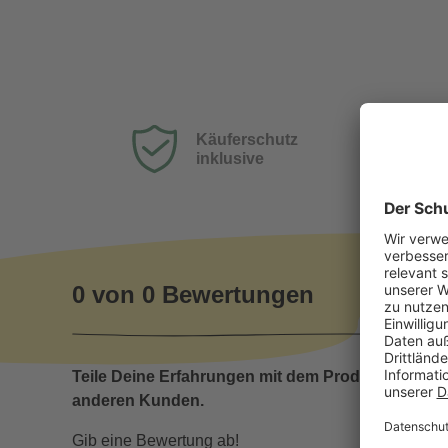
Käuferschutz
inklusive
0 von 0 Bewertungen
Teile Deine Erfahrungen mit dem Produkt mit
anderen Kunden.
Gib eine Bewertung ab!