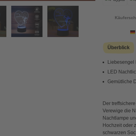
Käufersch
Vorwärts
Überblick
Liebesengel 
LED Nachtlich
Gemütliche D
Der treffsicher
Verewige die N
Nachtlampe und
Hochzeit oder 
schwarzen Sock