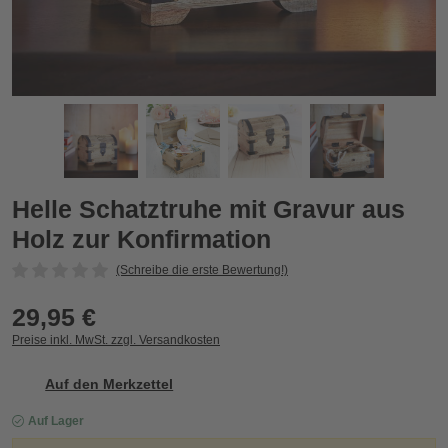
Helle Schatztruhe mit Gravur aus Holz zur Konfirmation
H
Zurück
Vor
Helle Schatztruhe mit Gravur aus
Holz zur Konfirmation
(Schreibe die erste Bewertung!)
29,95 €
Preise inkl. MwSt. zzgl. Versandkosten
Auf den Merkzettel
Auf Lager