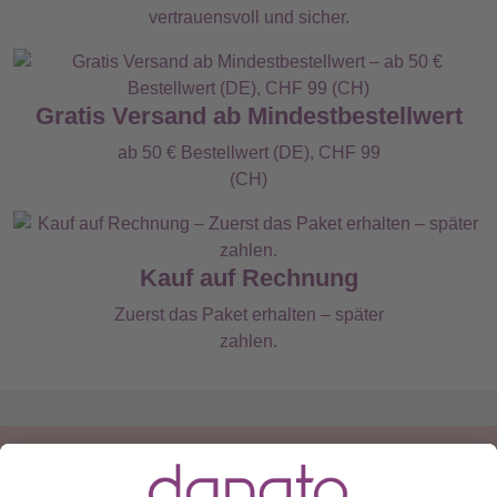
vertrauensvoll und sicher.
Gratis Versand ab Mindestbestellwert
ab 50 € Bestellwert (DE), CHF 99
(CH)
Kauf auf Rechnung
Zuerst das Paket erhalten – später
zahlen.
Du hast eine Frage?