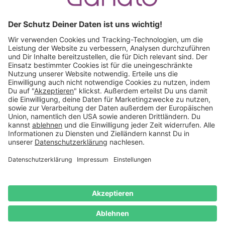
Ruf an:
+49 (0) 511 51 56 0300
oder
schreib uns eine
E-Mail
.
Käuferschutz inklusive
Kauf auf Rechnung
Mitglied im:
Deutschland
Impressum
Datenschutz
Widerrufsrecht
AGB
Vertrag
widerrufen