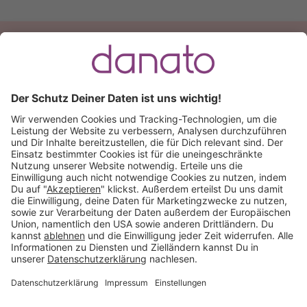
Du hast eine Frage?
Ruf an:
+49 (0) 511 51 56 0300
oder
schreib uns eine
E-Mail
.
Käuferschutz inklusive
Kauf auf Rechnung
Mitglied im:
Deutschland