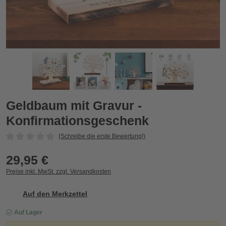
Geldbaum mit Gravur - Konfirmationsgeschenk
G
Zurück
Vor
Geldbaum mit Gravur -
Konfirmationsgeschenk
(Schreibe die erste Bewertung!)
29,95 €
Preise inkl. MwSt. zzgl. Versandkosten
Auf den Merkzettel
Auf Lager