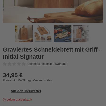
Graviertes Schneidebrett mit Griff - Initial Signatur
G
Zurück
Vor
Graviertes Schneidebrett mit Griff -
Initial Signatur
(Schreibe die erste Bewertung!)
34,95 €
Preise inkl. MwSt. zzgl. Versandkosten
Auf den Merkzettel
Leider ausverkauft