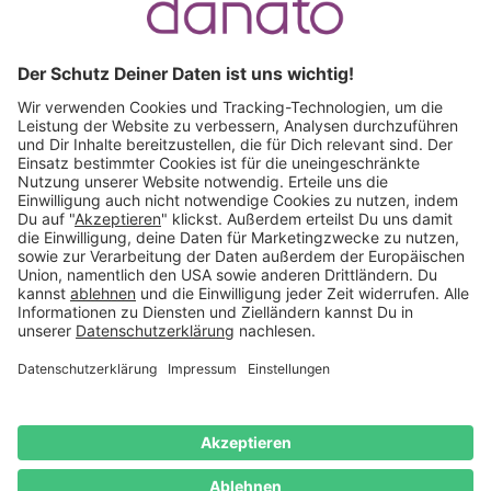
Ruf an:
+49 (0) 511 51 56 0300
oder
schreib uns eine
E-Mail
.
Käuferschutz inklusive
Kauf auf Rechnung
Mitglied im:
Deutschland
Impressum
Datenschutz
Widerrufsrecht
AGB
Vertrag
widerrufen