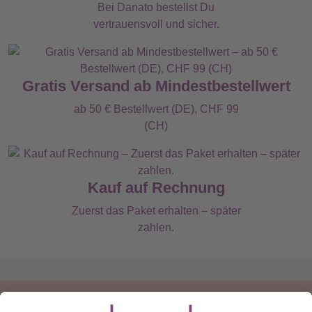
Bei Danato bestellst Du
vertrauensvoll und sicher.
Gratis Versand ab Mindestbestellwert
ab 50 € Bestellwert (DE), CHF 99
(CH)
Kauf auf Rechnung
Zuerst das Paket erhalten – später
zahlen.
Du hast eine Frage?