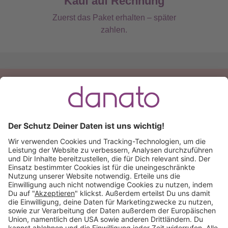
Kauf auf Rechnung
Zuerst das Paket erhalten – später
zahlen.
Du hast eine Frage?
Ruf an:
+49 (0) 511 51 56 0300
oder
schreib uns eine
E-Mail
.
Käuferschutz inklusive
Kauf auf Rechnung