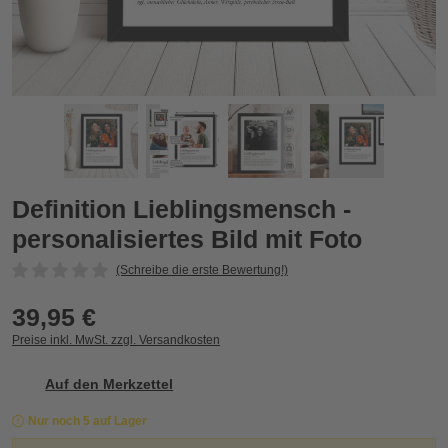
Definition Lieblingsmensch - personalisiertes Bild mit Foto
D
Zurück
Vor
Definition Lieblingsmensch -
personalisiertes Bild mit Foto
(Schreibe die erste Bewertung!)
39,95 €
Preise inkl. MwSt. zzgl. Versandkosten
Auf den Merkzettel
Nur noch 5 auf Lager