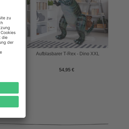
Aufblasbarer T-Rex - Dino XXL
54,95 €