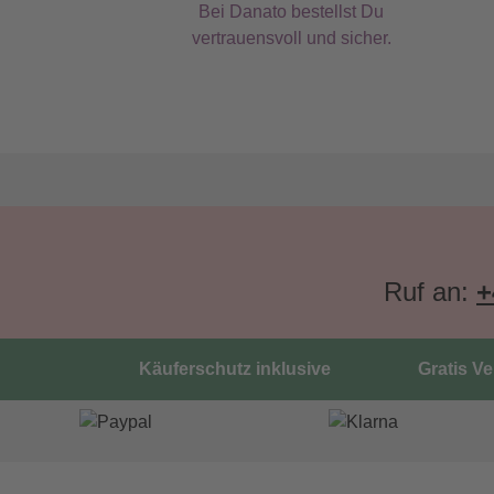
Bei Danato bestellst Du
vertrauensvoll und sicher.
Ruf an:
+
Käuferschutz inklusive
Gratis V