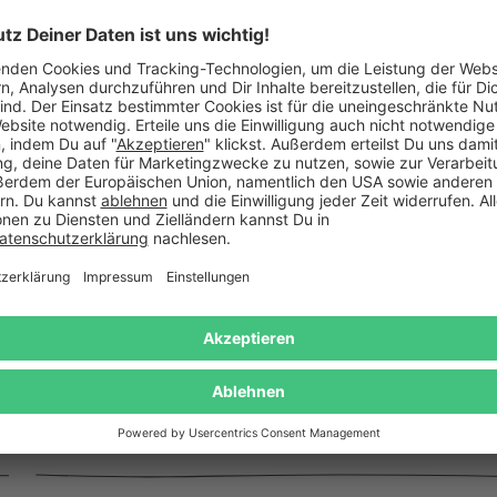
elloses Springseil mit Zähler
Anspitzer - Katze
und Stoppuhr
34,95 €
24,95 €
Das sagen unsere Kunden