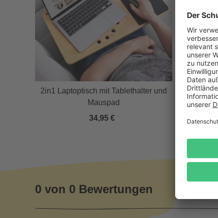
fusor
2in1 Laptoptisch mit Tablethalter und
3in1 Kab
Mauspad
34,95 €
0 von 0 Bewertungen