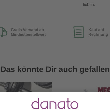
lieben.
Gratis Versand ab
Kauf auf
Mindestbestellwert
Rechnung
Das könnte Dir auch gefallen