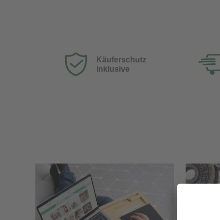
Käuferschutz
inklusive