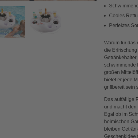
Schwimmender
Cooles Rettu
Perfektes So
Warum für das 
die Erfrischun
Getränkehalter 
schwimmende Ba
großen Mittelöf
bietet er jede 
griffbereit sein s
Das auffällige 
und macht den 
Egal ob im Sc
heimischen Gar
bleiben Geträn
Geschenkidee f