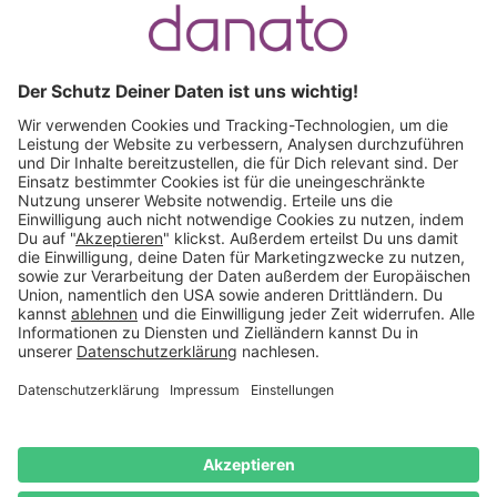
Du hast eine Frage?
Ruf an:
+49 (0) 511 51 56 0300
oder
schreib uns eine
E-Mail
.
Käuferschutz inklusive
Kauf auf Rechnung
Mitglied im:
Deutschland
Impressum
Datenschutz
Widerrufsrecht
AGB
Vertrag
widerrufen