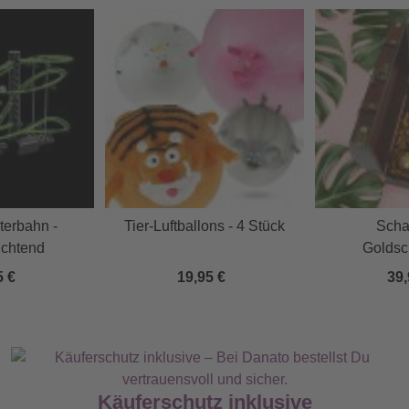
terbahn -
Tier-Luftballons - 4 Stück
Scha
uchtend
Goldsc
5 €
19,95 €
39,
Käuferschutz inklusive