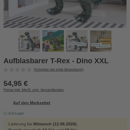
Aufblasbarer T-Rex - Dino XXL
A
Zurück
Vor
Aufblasbarer T-Rex - Dino XXL
(Schreibe die erste Bewertung!)
54,95 €
Preise inkl. MwSt. zzgl. Versandkosten
Auf den Merkzettel
Auf Lager
Lieferung bis
Mittwoch (12.08.2026)
.