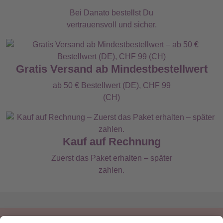
Bei Danato bestellst Du
vertrauensvoll und sicher.
Gratis Versand ab Mindestbestellwert
ab 50 € Bestellwert (DE), CHF 99
(CH)
Kauf auf Rechnung
Zuerst das Paket erhalten – später
zahlen.