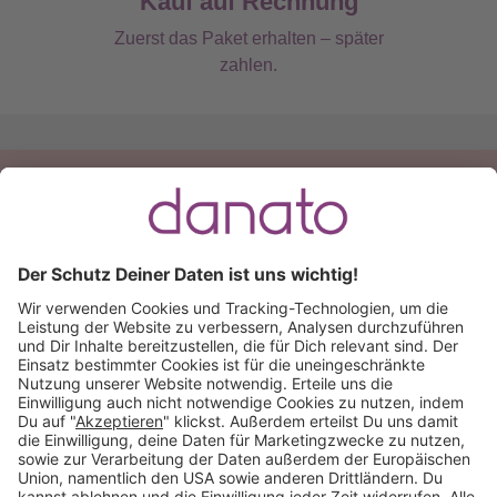
Kauf auf Rechnung
Zuerst das Paket erhalten – später
zahlen.
Du hast eine Frage?
Ruf an:
+49 (0) 511 51 56 0300
oder
schreib uns eine
E-Mail
.
Käuferschutz inklusive
Kauf auf Rechnung