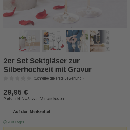
2er Set Sektgläser zur Silberhochzeit mit Gravur
2
Zurück
Vor
2er Set Sektgläser zur
Silberhochzeit mit Gravur
(Schreibe die erste Bewertung!)
29,95 €
Preise inkl. MwSt. zzgl. Versandkosten
Auf den Merkzettel
Auf Lager