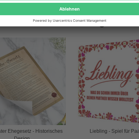
Wird oft zusammen gekauft
er Ehegesetz - Historisches
Liebling - Spiel für Pa
Design