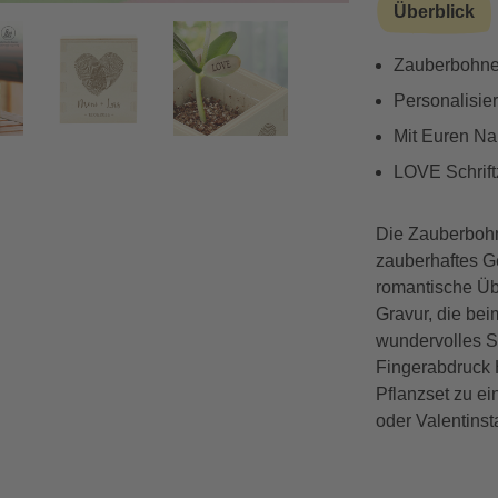
Überblick
erz
Zauberbohne 
Vorwärts
Personalisie
Mit Euren N
LOVE Schrift
Die Zauberbohne
zauberhaftes Ge
romantische Üb
Gravur, die bei
wundervolles S
Fingerabdruck
Pflanzset zu e
oder Valentinst