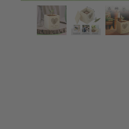
Zauberbohne mit Gravur für Paare - Fingerabdruck H
Zurück