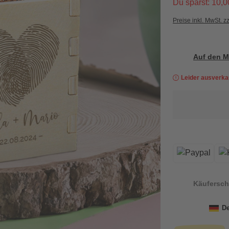
Du sparst: 10,0
Preise inkl. MwSt. z
Auf den M
Leider ausverka
Käufersch
De