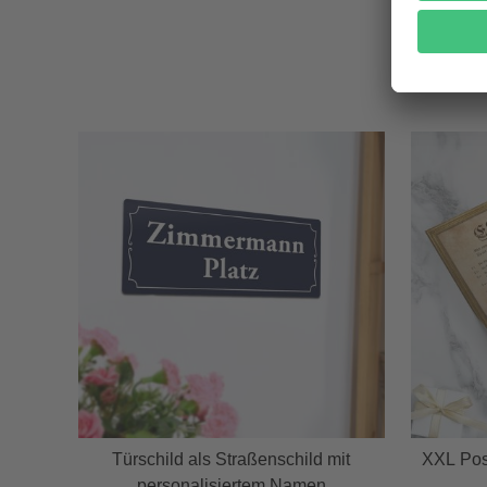
Türschild als Straßenschild mit
XXL Post
personalisiertem Namen