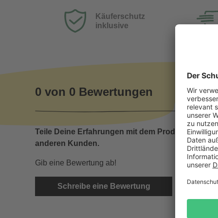
Käuferschutz
inklusive
0 von 0 Bewertungen
Teile Deine Erfahrungen mit dem Produkt mit
anderen Kunden.
Gib eine Bewertung ab!
Schreibe eine Bewertung