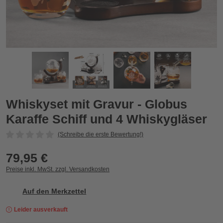
ygläser
Whiskyset mit Gravur - Globus Karaffe Schiff und 4 Whiskyglä
W
Zurück
Vor
Whiskyset mit Gravur - Globus
Karaffe Schiff und 4 Whiskygläser
(Schreibe die erste Bewertung!)
79,95 €
Preise inkl. MwSt. zzgl. Versandkosten
Auf den Merkzettel
Leider ausverkauft