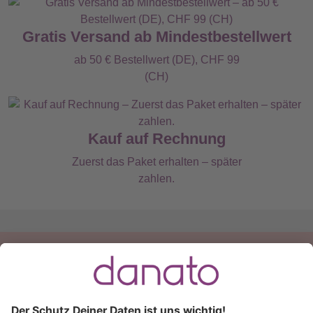
Gratis Versand ab Mindestbestellwert
ab 50 € Bestellwert (DE), CHF 99
(CH)
Kauf auf Rechnung
Zuerst das Paket erhalten – später
zahlen.
Du hast eine Frage?
Ruf an:
+49 (0) 511 51 56 0300
oder
schreib uns eine
E-Mail
.