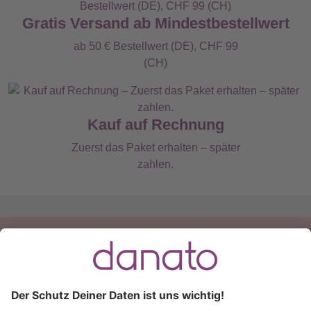
Gratis Versand ab Mindestbestellwert
ab 50 € Bestellwert (DE), CHF 99
(CH)
Kauf auf Rechnung
Zuerst das Paket erhalten – später
zahlen.
Du hast eine Frage?
Ruf an:
+49 (0) 511 51 56 0300
oder
schreib uns eine
E-Mail
.