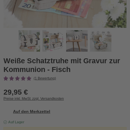
Weiße Schatztruhe mit Gravur zur Kommunion - Fisch
W
Zurück
Vor
Weiße Schatztruhe mit Gravur zur
Kommunion - Fisch
(1 Bewertung)
29,95 €
Preise inkl. MwSt. zzgl. Versandkosten
Auf den Merkzettel
Auf Lager