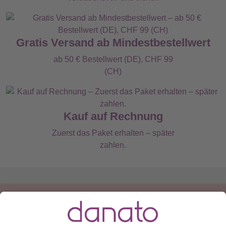
Gratis Versand ab Mindestbestellwert
ab 50 € Bestellwert (DE), CHF 99
(CH)
Kauf auf Rechnung
Zuerst das Paket erhalten – später
zahlen.
Du hast eine Frage?
Ruf an:
+49 (0) 511 51 56 0300
oder