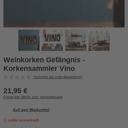
Weinkorken Gefängnis - Korkensammler Vino
W
Zurück
Vor
Weinkorken Gefängnis -
Korkensammler Vino
(Schreibe die erste Bewertung!)
21,95 €
Preise inkl. MwSt. zzgl. Versandkosten
Auf den Merkzettel
Leider ausverkauft