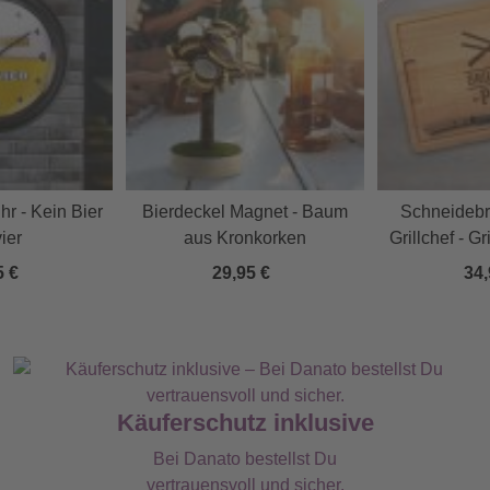
r - Kein Bier
Bierdeckel Magnet - Baum
Schneidebre
vier
aus Kronkorken
Grillchef - Gr
5 €
29,95 €
34,
Käuferschutz inklusive
Bei Danato bestellst Du
vertrauensvoll und sicher.