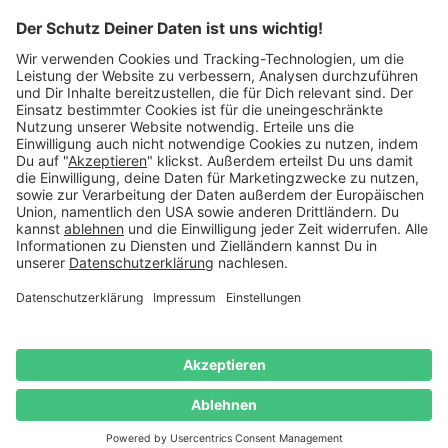
schreib uns eine
E-Mail
.
Käuferschutz inklusive
Kauf auf Rechnung
Mitglied im:
Deutschland
Impressum
Datenschutz
Widerrufsrecht
AGB
Vertrag
widerrufen
© 2026 Danato. Alle Rechte vorbehalten.