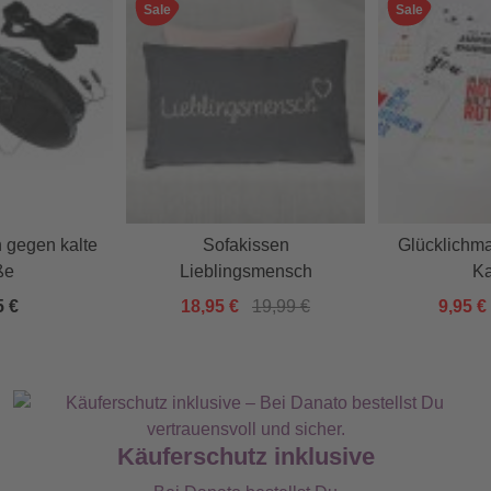
Sale
Sale
 gegen kalte
Sofakissen
Glücklichma
ße
Lieblingsmensch
Ka
5 €
18,95 €
19,99 €
9,95 €
Käuferschutz inklusive