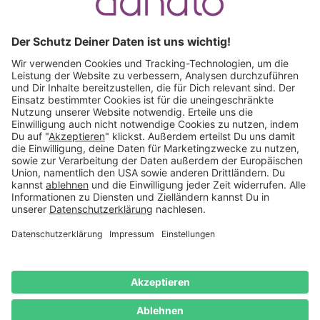
Ruf an:
+49 (0) 511 51 56 0300
oder
schreib uns eine
E-Mail
.
Käuferschutz inklusive
Kauf auf Rechnung
Mitglied im:
Deutschland
Impressum
Datenschutz
Widerrufsrecht
AGB
Vertrag
widerrufen