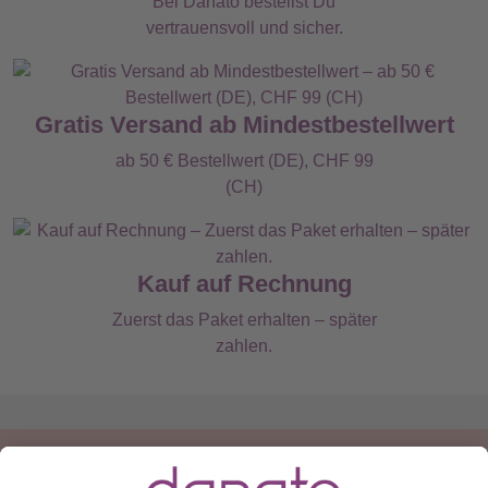
Bei Danato bestellst Du
vertrauensvoll und sicher.
Gratis Versand ab Mindestbestellwert
ab 50 € Bestellwert (DE), CHF 99
(CH)
Kauf auf Rechnung
Zuerst das Paket erhalten – später
zahlen.
Du hast eine Frage?