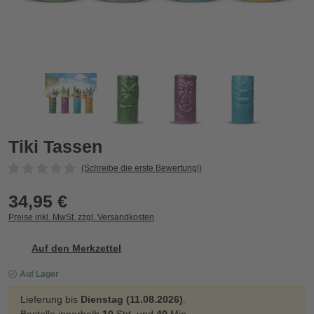
Tiki Tassen
T
Zurück
Vor
Tiki Tassen
(Schreibe die erste Bewertung!)
34,95 €
Preise inkl. MwSt. zzgl. Versandkosten
Auf den Merkzettel
Auf Lager
Lieferung bis
Dienstag (11.08.2026)
.