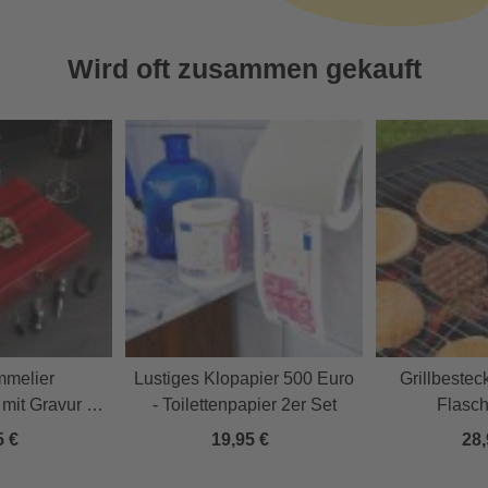
Wird oft zusammen gekauft
melier
Lustiges Klopapier 500 Euro
Grillbestec
mit Gravur -
- Toilettenpapier 2er Set
Flasch
r Opa
5 €
19,95 €
28,