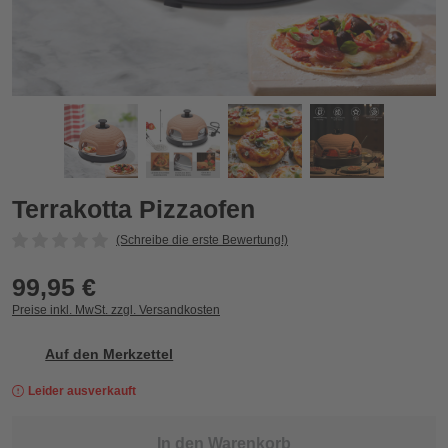
Terrakotta Pizzaofen
T
Zurück
Vor
Terrakotta Pizzaofen
(Schreibe die erste Bewertung!)
99,95 €
Preise inkl. MwSt. zzgl. Versandkosten
Auf den Merkzettel
Leider ausverkauft
In den Warenkorb