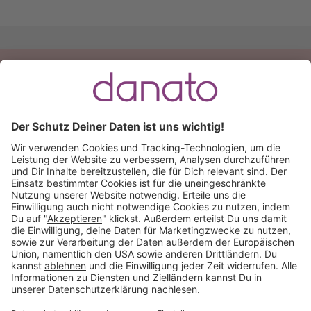
Du hast eine Frage?
Ruf an:
+49 (0) 511 51 56 0300
oder
schreib uns eine
E-Mail
.
Käuferschutz inklusive
Kauf auf Rechnung
Mitglied im: