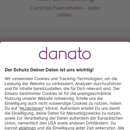
Zuerst das Paket erhalten – später
zahlen.
Du hast eine Frage?
Ruf an:
+49 (0) 511 51 56 0300
oder
schreib uns eine
E-Mail
.
Käuferschutz inklusive
Kauf auf Rechnung