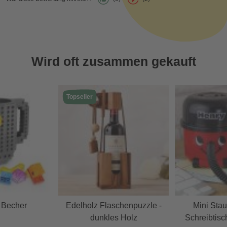
Wird oft zusammen gekauft
Topseller
 Becher
Edelholz Flaschenpuzzle -
Mini Stau
dunkles Holz
Schreibtisc