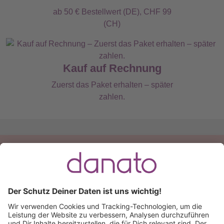
ab 50 € Bestellwert (DE), CHF 99
(CH)
Kauf auf Rechnung
Zuerst das Paket erhalten – später
zahlen.
Du hast eine Frage?
Ruf an:
+49 (0) 511 51 56 0300
oder
schreib uns eine
E-Mail
.
Käuferschutz inklusive
Kauf auf Rechnung