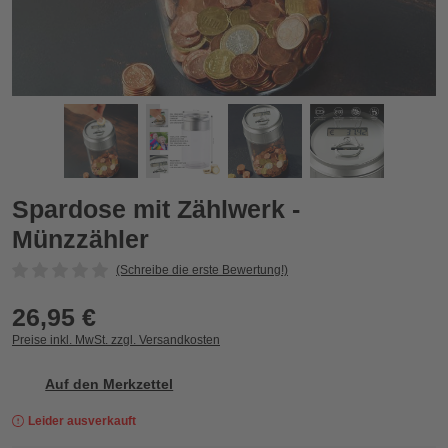
Spardose mit Zählwerk - Münzzähler
S
Zurück
Vor
Spardose mit Zählwerk -
Münzzähler
(Schreibe die erste Bewertung!)
26,95 €
Preise inkl. MwSt. zzgl. Versandkosten
Auf den Merkzettel
Leider ausverkauft