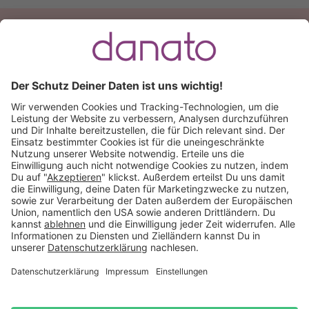
Du hast eine Frage?
Ruf an:
+49 (0) 511 51 56 0300
oder
schreib uns eine
E-Mail
.
Käuferschutz inklusive
Kauf auf Rechnung
Mitglied im:
Deutschland