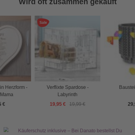
Wird oft zusammen gekauft
Sale
in Herzform -
Verflixte Spardose -
Bauste
 Mama
Labyrinth
5 €
19,95 €
19,99 €
29,