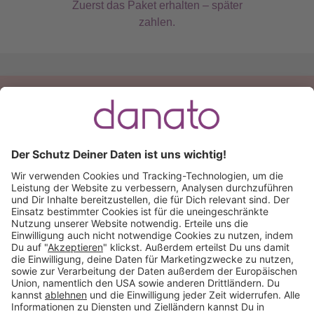
Zuerst das Paket erhalten – später
zahlen.
Du hast eine Frage?
Ruf an:
+49 (0) 511 51 56 0300
oder
schreib uns eine
E-Mail
.
Käuferschutz inklusive
Kauf auf Rechnung
Mitglied im: