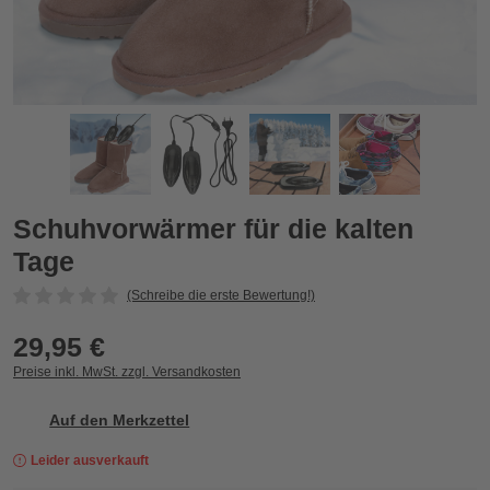
Schuhvorwärmer für die kalten Tage
S
Zurück
Vor
Schuhvorwärmer für die kalten
Tage
(Schreibe die erste Bewertung!)
29,95 €
Preise inkl. MwSt. zzgl. Versandkosten
Auf den Merkzettel
Leider ausverkauft