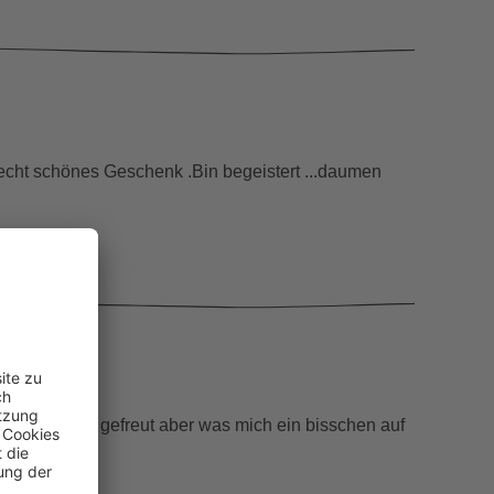
 echt schönes Geschenk .Bin begeistert ...daumen
at sich sehr gefreut aber was mich ein bisschen auf