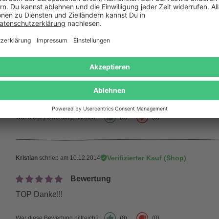
War diese Bewertung hilfreich?
(0)
(0)
Verifizierter Kauf (Shop)
Bettina
schrieb am 17.12.2014
Schlüsselanhänger
Dieser Schlüsselanhänger sieht sehr hübsch aus. Es ist al
positiv war auch die schnelle Lieferung. Danke
War diese Bewertung hilfreich?
(0)
(0)
Verifizierter Kauf (Shop)
Kristian
schrieb am 10.12.2014
Bewertung
TOP Danke!!!
War diese Bewertung hilfreich?
(0)
(0)