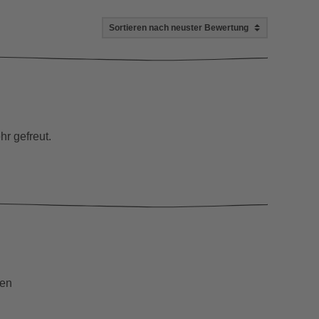
r gefreut.
len