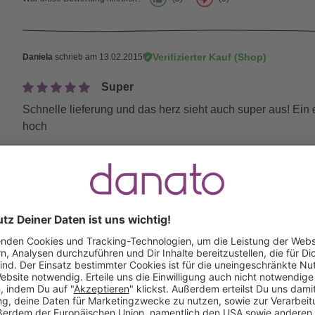
Verifizierter Kauf (Shop)
Daniela
schrieb am 13.02.2015
Super
Schnelle lieferung und das herz sieht auch super aus! Ein
hoch
War diese Bewertung hilfreich?
(0)
(0)
Verifizierter Kauf (Shop)
max
schrieb am 04.01.2015
ok
ich habe das meiner Freundin zu weihnachten gekauft sie h
geregt hat war das die halben herzen nicht 100% passen