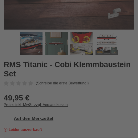
RMS Titanic - Cobi Klemmbaustein Set
R
Zurück
Vor
RMS Titanic - Cobi Klemmbaustein
Set
(Schreibe die erste Bewertung!)
49,95 €
Preise inkl. MwSt. zzgl. Versandkosten
Auf den Merkzettel
Leider ausverkauft