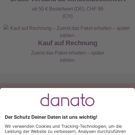
ab 50 € Bestellwert (DE), CHF 99
(CH)
Kauf auf Rechnung
Zuerst das Paket erhalten – später
zahlen.
Du hast eine Frage?
Ruf an:
+49 (0) 511 51 56 0300
oder
schreib uns eine
E-Mail
.
Käuferschutz inklusive
Kauf auf Rechnung