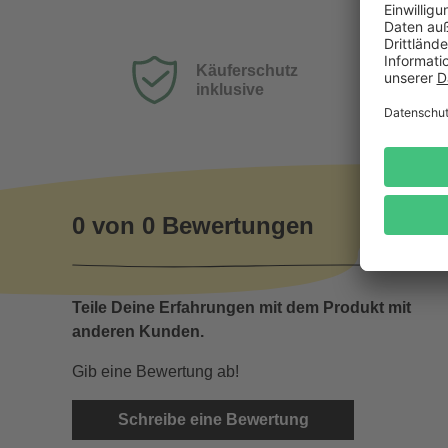
Käuferschutz
inklusive
0 von 0 Bewertungen
Teile Deine Erfahrungen mit dem Produkt mit
anderen Kunden.
Gib eine Bewertung ab!
Schreibe eine Bewertung