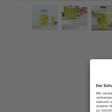
Riesen Einmachglas als Getränkespender - 3,5 Liter
Zurück