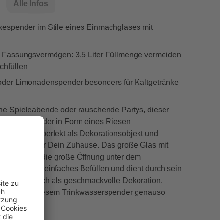
Alle Infos
kespender im Stile eines Einmachglases mit
 Fassungsvermögen: 3,5 Liter Füllmenge vermeiden
chfüllen
oder Limonadenspender besonders für Kaltgetränke
che Spieleabende oder rauschende Partys, dieser
o Wasserspender in Form eines Riesen
ignet sich perfekt als Dekorationsobjekt und
chenhelfer für Dein Zuhause. Das große Glas mit
licht durch die große Öffnung unter dem
 Deckel ein einfaches Befüllen und dient durch sein
ign zeitgleich als geschmackvolle Dekoration.
erden von diesem Trinkwasserspender genauso
 wie Du!