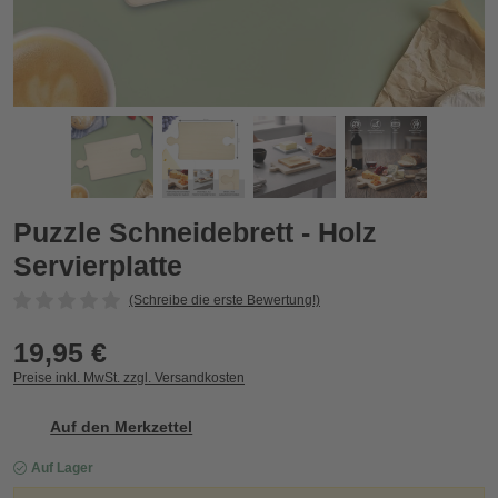
Puzzle Schneidebrett - Holz Servierplatte
P
Zurück
Vor
Puzzle Schneidebrett - Holz
Servierplatte
(Schreibe die erste Bewertung!)
19,95 €
Preise inkl. MwSt. zzgl. Versandkosten
Auf den Merkzettel
Auf Lager