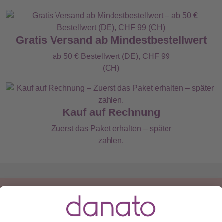
Gratis Versand ab Mindestbestellwert
ab 50 € Bestellwert (DE), CHF 99
(CH)
Kauf auf Rechnung
Zuerst das Paket erhalten – später
zahlen.
Du hast eine Frage?
Ruf an:
+49 (0) 511 51 56 0300
oder