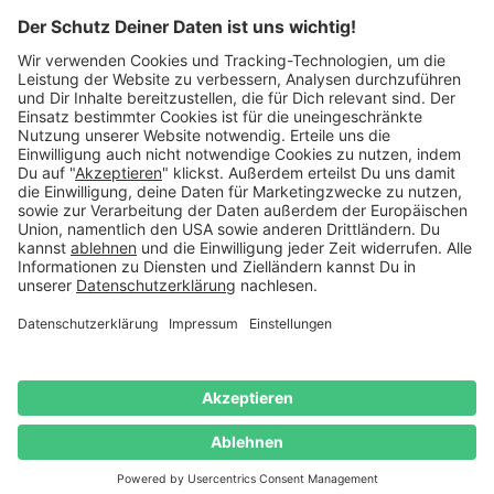
schreib uns eine
E-Mail
.
Käuferschutz inklusive
Kauf auf Rechnung
Mitglied im:
Deutschland
Impressum
Datenschutz
Widerrufsrecht
AGB
Vertrag
widerrufen
© 2026 Danato. Alle Rechte vorbehalten.