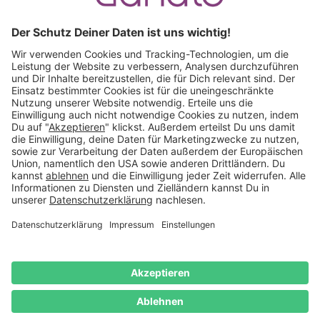
Ruf an:
+49 (0) 511 51 56 0300
oder
schreib uns eine
E-Mail
.
Käuferschutz inklusive
Kauf auf Rechnung
Mitglied im:
Deutschland
Impressum
Datenschutz
Widerrufsrecht
AGB
Vertrag
widerrufen
© 2026 Danato. Alle Rechte vorbehalten.