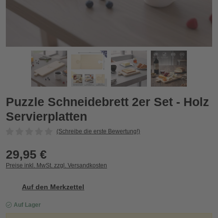
Puzzle Schneidebrett 2er Set - Holz Servierplatten
P
Zurück
Vor
Puzzle Schneidebrett 2er Set - Holz
Servierplatten
(Schreibe die erste Bewertung!)
29,95 €
Preise inkl. MwSt. zzgl. Versandkosten
Auf den Merkzettel
Auf Lager