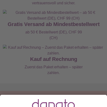
vertrauensvoll und sicher.
Gratis Versand ab Mindestbestellwert
ab 50 € Bestellwert (DE), CHF 99
(CH)
Kauf auf Rechnung
Zuerst das Paket erhalten – später
zahlen.
Du hast eine Frage?