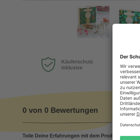
Parfum-Set DIY - Natural Collection
Käuferschutz
inklusive
0 von 0 Bewertungen
Teile Deine Erfahrungen mit dem Produkt mit