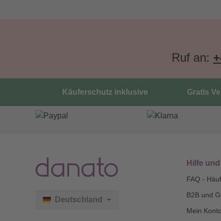
Ruf an:
+
Käuferschutz inklusive
Gratis V
Hilfe und
FAQ - Häuf
B2B und G
Deutschland
Mein Kont