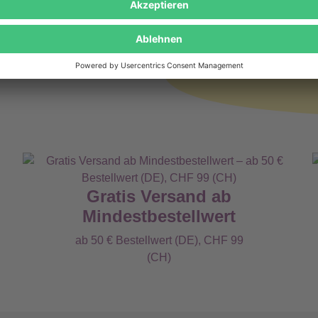
Keine Bewertungen gefunden. Lass uns wissen, wie
Gratis Versand ab
Mindestbestellwert
ab 50 € Bestellwert (DE), CHF 99
(CH)