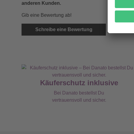
anderen Kunden.
Gib eine Bewertung ab!
Schreibe eine Bewertung
Käuferschutz inklusive
Bei Danato bestellst Du
vertrauensvoll und sicher.