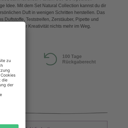
ige Idee. Mit dem Set Natural Collection kannst du dir
sönlichen Duft in wenigen Schritten herstellen. Das
s Duftstoffe, Teststreifen, Zerstäuber, Pipette und
 Nun steht der Kreativität nichts mehr im Weg.
100 Tage
Rückgaberecht