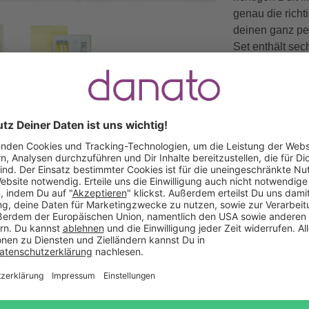
genau die richt
deinen ganz per
Set enthält sech
eine Anleitung.
Gratis Versand ab
Kauf auf
Mindestbestellwert
Rechnung
Das sagen unsere Kunden