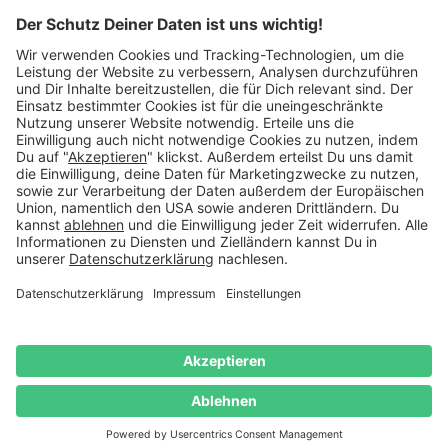
schreib uns eine
E-Mail
.
Käuferschutz inklusive
Kauf auf Rechnung
Mitglied im:
Deutschland
Impressum
Datenschutz
Widerrufsrecht
AGB
Vertrag
widerrufen
© 2026 Danato. Alle Rechte vorbehalten.