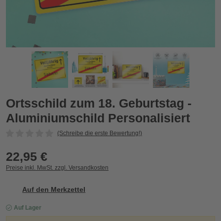
siert
Ortsschild zum 18. Geburtstag - Aluminiumschild Personalisie
O
Zurück
Vor
Ortsschild zum 18. Geburtstag -
Aluminiumschild Personalisiert
(Schreibe die erste Bewertung!)
22,95 €
Preise inkl. MwSt. zzgl. Versandkosten
Auf den Merkzettel
Auf Lager