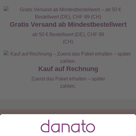
Gratis Versand ab Mindestbestellwert
ab 50 € Bestellwert (DE), CHF 99
(CH)
Kauf auf Rechnung
Zuerst das Paket erhalten – später
zahlen.
Du hast eine Frage?
Ruf an:
+49 (0) 511 51 56 0300
oder