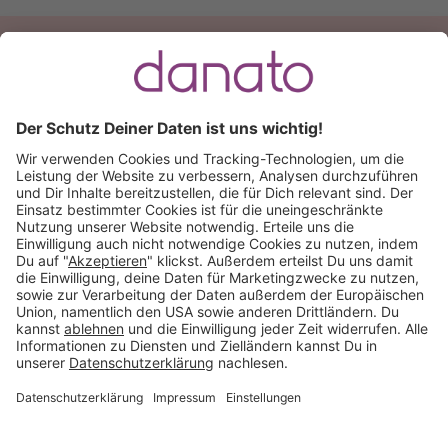
Du hast eine Frage?
Ruf an:
+49 (0) 511 51 56 0300
oder
schreib uns eine
E-Mail
.
Käuferschutz inklusive
Kauf auf Rechnung
Mitglied im:
Deutschland