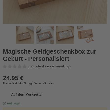
Magische Geldgeschenkbox zur Geburt - Personalisiert
M
Zurück
Vor
Magische Geldgeschenkbox zur
Geburt - Personalisiert
(Schreibe die erste Bewertung!)
24,95 €
Preise inkl. MwSt. zzgl. Versandkosten
Auf den Merkzettel
Auf Lager