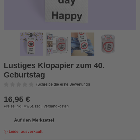
Lustiges Klopapier zum 40. Geburtstag
L
Zurück
Vor
Lustiges Klopapier zum 40.
Geburtstag
(Schreibe die erste Bewertung!)
16,95 €
Preise inkl. MwSt. zzgl. Versandkosten
Auf den Merkzettel
Leider ausverkauft