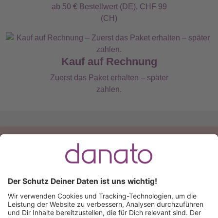
ab 50 € Bestellwert (DE), CHF 99
(CH)
Kauf auf Rechnung
Zuerst das Paket erhalten – später
zahlen.
Du hast eine Frage?
Ruf an:
+49 (0) 511 51 56 0300
oder
schreib uns eine
E-Mail
.
Käuferschutz inklusive
Kauf auf Rechnung