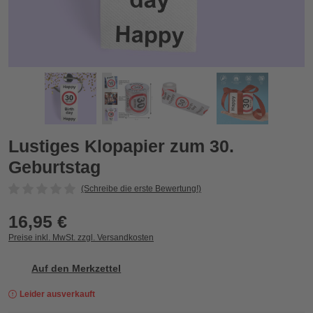
Lustiges Klopapier zum 30. Geburtstag
L
Zurück
Vor
Lustiges Klopapier zum 30.
Geburtstag
(Schreibe die erste Bewertung!)
16,95 €
Preise inkl. MwSt. zzgl. Versandkosten
Auf den Merkzettel
Leider ausverkauft