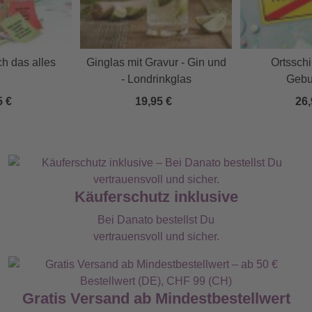
ch das alles
Ginglas mit Gravur - Gin und
Ortsschi
- Londrinkglas
Gebur
Alumin
5 €
19,95 €
26,
Person
Käuferschutz inklusive
Bei Danato bestellst Du
vertrauensvoll und sicher.
Gratis Versand ab Mindestbestellwert