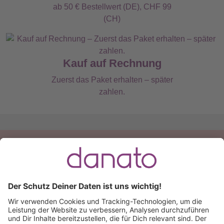
ab 50 € Bestellwert (DE), CHF 99
(CH)
Kauf auf Rechnung
Zuerst das Paket erhalten – später
zahlen.
Du hast eine Frage?
Ruf an:
+49 (0) 511 51 56 0300
oder
schreib uns eine
E-Mail
.
Käuferschutz inklusive
Kauf auf Rechnung