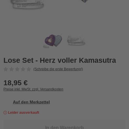
Lose Set - Herz voller Kamasutra
L
Lose Set - Herz voller Kamasutra
(Schreibe die erste Bewertung!)
18,95 €
Preise inkl. MwSt. zzgl. Versandkosten
Auf den Merkzettel
Leider ausverkauft
In den Warenkorb