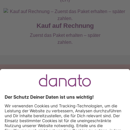
Kauf auf Rechnung
Zuerst das Paket erhalten – später
zahlen.
Du hast eine Frage?
Ruf an:
+49 (0) 511 51 56 0300
oder
schreib uns eine
E-Mail
.
Käuferschutz inklusive
Kauf auf Rechnung