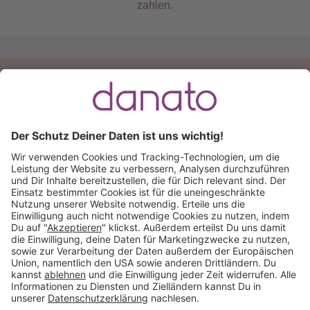
zahlen.
Du hast eine Frage?
Ruf an:
+49 (0) 511 51 56 0300
oder
schreib uns eine
E-Mail
.
Käuferschutz inklusive
Kauf auf Rechnung
Mitglied im: