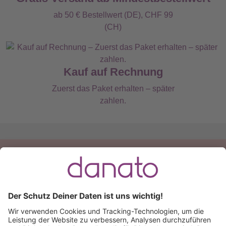
ab 50 € Bestellwert (DE), CHF 99
(CH)
Kauf auf Rechnung
Zuerst das Paket erhalten – später
zahlen.
Du hast eine Frage?
Ruf an:
+49 (0) 511 51 56 0300
oder
schreib uns eine
E-Mail
.
Käuferschutz inklusive
Kauf auf Rechnung