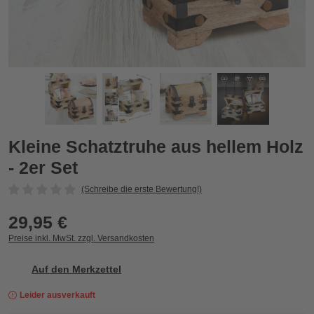
Kleine Schatztruhe aus hellem Holz - 2er Set
K
Zurück
Vor
Kleine Schatztruhe aus hellem Holz
- 2er Set
(Schreibe die erste Bewertung!)
29,95 €
Preise inkl. MwSt. zzgl. Versandkosten
Auf den Merkzettel
Leider ausverkauft