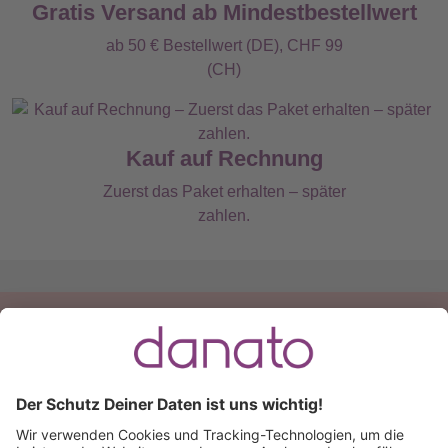
Gratis Versand ab Mindestbestellwert
ab 50 € Bestellwert (DE), CHF 99
(CH)
Kauf auf Rechnung
Zuerst das Paket erhalten – später
zahlen.
Du hast eine Frage?
Ruf an:
+49 (0) 511 51 56 0300
oder
schreib uns eine
E-Mail
.