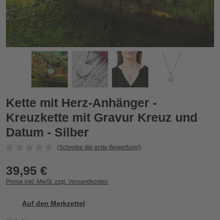
d Datum - Silber
Kette mit Herz-Anhänger - Kreuzkette mit Gravur Kreuz und D
K
Zurück
Vor
Kette mit Herz-Anhänger -
Kreuzkette mit Gravur Kreuz und
Datum - Silber
(Schreibe die erste Bewertung!)
39,95 €
Preise inkl. MwSt. zzgl. Versandkosten
Auf den Merkzettel