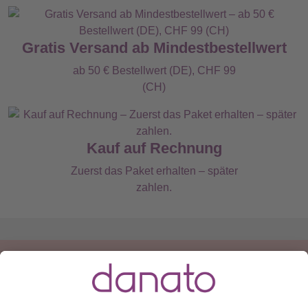
Gratis Versand ab Mindestbestellwert
ab 50 € Bestellwert (DE), CHF 99
(CH)
Kauf auf Rechnung
Zuerst das Paket erhalten – später
zahlen.
Du hast eine Frage?
Ruf an:
+49 (0) 511 51 56 0300
oder