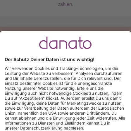
zahlen.
Du hast eine Frage?
Ruf an:
+49 (0) 511 51 56 0300
oder
schreib uns eine
E-Mail
.
Käuferschutz inklusive
Kauf auf Rechnung
Mitglied im: