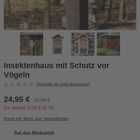
Insektenhaus mit Schutz vor Vögeln
I
Zurück
Vor
Insektenhaus mit Schutz vor
Vögeln
(Schreibe die erste Bewertung!)
24,95 €
24,99 €
Du sparst: 0,04 € (0 %)
Preise inkl. MwSt. zzgl. Versandkosten
Auf den Merkzettel