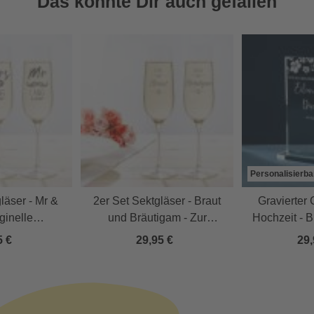
Das könnte Dir auch gefallen
Personalisierba
läser - Mr &
2er Set Sektgläser - Braut
Gravierter 
iginelle
und Bräutigam - Zur
Hochzeit - 
sgläser
Hochzeit
5 €
29,95 €
29,