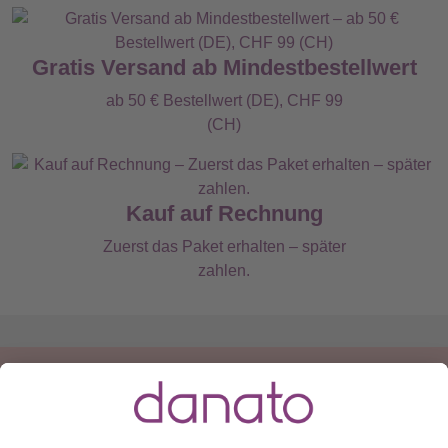
Gratis Versand ab Mindestbestellwert
ab 50 € Bestellwert (DE), CHF 99
(CH)
Kauf auf Rechnung
Zuerst das Paket erhalten – später
zahlen.
Du hast eine Frage?
Ruf an:
+49 (0) 511 51 56 0300
oder