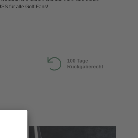
SS für alle Golf-Fans!
100 Tage
Rückgaberecht