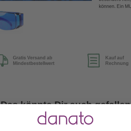
können. Ein MU
Gratis Versand ab
Kauf auf
Mindestbestellwert
Rechnung
Das könnte Dir auch gefallen