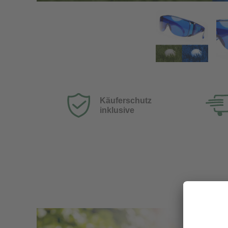
Golfball-Finder-Brille
Käuferschutz
inklusive