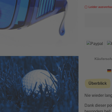
Leider ausverka
Käufersch
Überblick
Nie wieder lan
Dank dieser pol
besonders hell