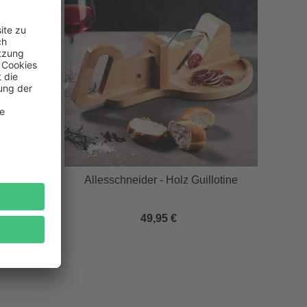
ox mit
Allesschneider - Holz Guillotine
49,95 €