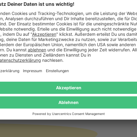
sierbar
Personalisierbar
glas mit gravierter Krone -
Magische Geldgeschenkb
ierglas Personalisiert
persönlicher Gravur
19,95 €
24,95 €