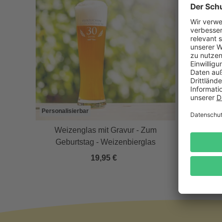
Personalisierbar
Personali
Weizenglas mit Gravur - Zum
Pils
Geburtstag - Weizenbierglas
B
19,95 €