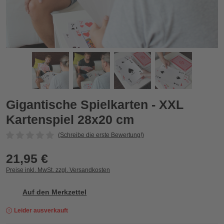
Gigantische Spielkarten - XXL Kartenspiel 28x20 cm
G
Zurück
Vor
Gigantische Spielkarten - XXL
Kartenspiel 28x20 cm
(Schreibe die erste Bewertung!)
21,95 €
Preise inkl. MwSt. zzgl. Versandkosten
Auf den Merkzettel
Leider ausverkauft