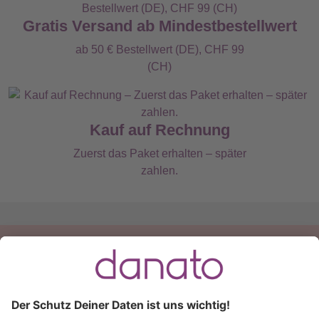
Gratis Versand ab Mindestbestellwert
ab 50 € Bestellwert (DE), CHF 99
(CH)
Kauf auf Rechnung
Zuerst das Paket erhalten – später
zahlen.
Du hast eine Frage?
Ruf an:
+49 (0) 511 51 56 0300
oder
schreib uns eine
E-Mail
.