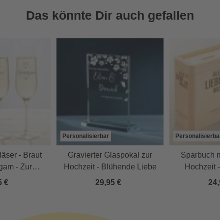
Das könnte Dir auch gefallen
Personalisierbar
Personalisierba
läser - Braut
Gravierter Glaspokal zur
Sparbuch m
gam - Zur
Hochzeit - Blühende Liebe
Hochzeit -
zeit
5 €
29,95 €
24,