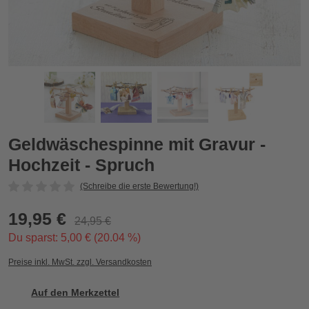
Geldwäschespinne mit Gravur - Hochzeit - Spruch
G
Zurück
Vor
Geldwäschespinne mit Gravur -
Hochzeit - Spruch
(Schreibe die erste Bewertung!)
19,95 €
24,95 €
Du sparst: 5,00 € (20.04 %)
Preise inkl. MwSt. zzgl. Versandkosten
Auf den Merkzettel