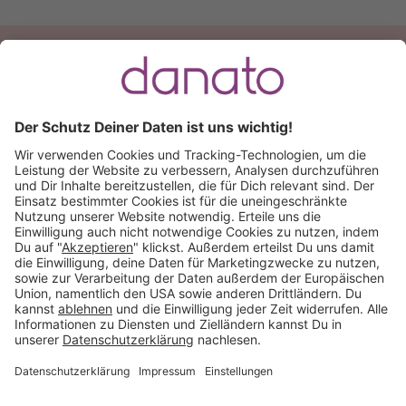
Du hast eine Frage?
Ruf an:
+49 (0) 511 51 56 0300
oder
schreib uns eine
E-Mail
.
Käuferschutz inklusive
Kauf auf Rechnung
Mitglied im:
Deutschland